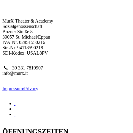
MurX Theater & Academy
Sozialgenossenschaft
Bozner Straße 8
39057 St. Michael/Eppan
IVA-Nr. 02851550216
Str.-Nr. 94118590218
SDI-Kodex: USAL8PV
📞 +39 331 7819907
info@murx.it
Impressum/Privacy
ÖFFNUNGSZEITEN