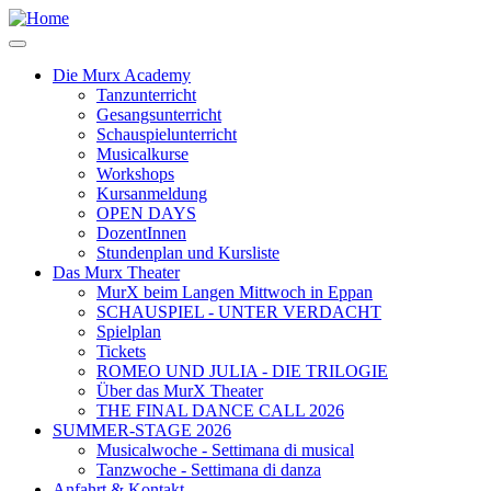
Salta
al
contenuto
Die Murx Academy
principale
Tanzunterricht
Main
Gesangsunterricht
navigation
Schauspielunterricht
Musicalkurse
Workshops
Kursanmeldung
OPEN DAYS
DozentInnen
Stundenplan und Kursliste
Das Murx Theater
MurX beim Langen Mittwoch in Eppan
SCHAUSPIEL - UNTER VERDACHT
Spielplan
Tickets
ROMEO UND JULIA - DIE TRILOGIE
Über das MurX Theater
THE FINAL DANCE CALL 2026
SUMMER-STAGE 2026
Musicalwoche - Settimana di musical
Tanzwoche - Settimana di danza
Anfahrt & Kontakt