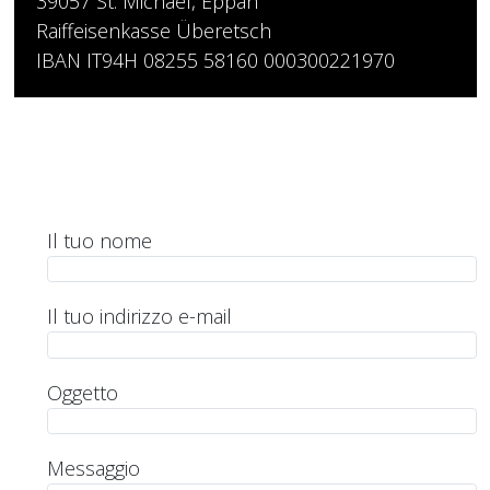
39057 St. Michael, Eppan
Raiffeisenkasse Überetsch
IBAN IT94H 08255 58160 000300221970
Il tuo nome
Il tuo indirizzo e-mail
Oggetto
Messaggio