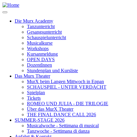
Salta
al
contenuto
Die Murx Academy
principale
Tanzunterricht
Main
Gesangsunterricht
navigation
Schauspielunterricht
Musicalkurse
Workshops
Kursanmeldung
OPEN DAYS
DozentInnen
Stundenplan und Kursliste
Das Murx Theater
MurX beim Langen Mittwoch in Eppan
SCHAUSPIEL - UNTER VERDACHT
Spielplan
Tickets
ROMEO UND JULIA - DIE TRILOGIE
Über das MurX Theater
THE FINAL DANCE CALL 2026
SUMMER-STAGE 2026
Musicalwoche - Settimana di musical
Tanzwoche - Settimana di danza
Anfahrt & Kontakt