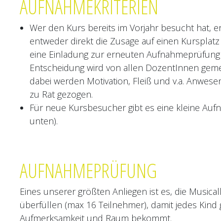
AUFNAHMEKRITERIEN
Doris Warasin ist als Darstell
Dozentin für Schauspiel und
Mission unterwegs. Im April 20
gegründete Jugendtheatergru
Wer den Kurs bereits im Vorjahr besucht hat, e
Bühnen Bozen.
entweder direkt die Zusage auf einen Kursplatz 
eine Einladung zur erneuten Aufnahmeprüfung 
Entscheidung wird von allen DozentInnen geme
dabei werden Motivation, Fleiß und v.a. Anwesen
zu Rat gezogen.
Für neue Kursbesucher gibt es eine kleine Auf
unten).
AUFNAHMEPRÜFUNG
Eines unserer größten Anliegen ist es, die Musical
überfüllen (max 16 Teilnehmer), damit jedes Kin
Aufmerksamkeit und Raum bekommt.