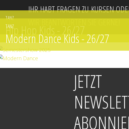
IHR HABT FRAGEN ZU KURSEN ODE
TANZ
WIR BEANTWORTEN SIE GERNE!
Hip Hop Kids - 26/27
TANZ
Modern Dance Kids - 26/27
JETZT
NEWSLET
ABONNIE