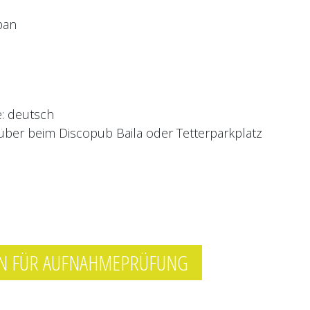
tung in Vollzeit-MurX-Musical-
eitet sie die vor 8 Jahren
I Feel Love“ der Vereinigten
pan
: deutsch
über beim Discopub Baila oder Tetterparkplatz
N FÜR AUFNAHMEPRÜFUNG