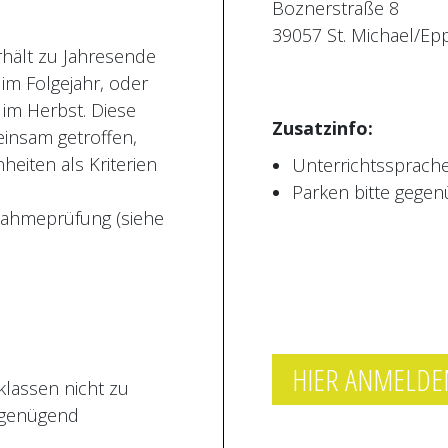
erin, Lehrerin, Singersongwriterin und Künstlerische Lei
Boznerstraße 8
 Dramaturgie an der Musical School Bozen.
Zusätzlich l
22 interpretierte sie die Rolle der "Gerda" im Musical „
39057 St. Michael/Ep
ppe "Pamenoki" in Bozen.
rhält zu Jahresende
im Folgejahr, oder
im Herbst. Diese
Zusatzinfo:
insam getroffen,
heiten als Kriterien
Unterrichtssprache
Parken bitte gegen
nahmeprüfung (siehe
HIER ANMELDE
klassen nicht zu
d genügend