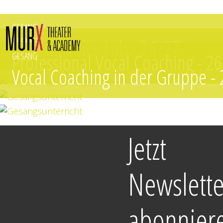
Direkt zum Inhalt
GESANG
Musical Voice Lab - 26/27
GESANG
Professional Vocal Coaching - 2
GESANG
Vocal Coaching in der Gruppe -
Jetzt
Newslette
abonnier