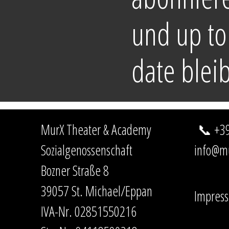
und up to
date blei
MurX Theater & Academy
📞 +39
Sozialgenossenschaft
info@mu
Bozner Straße 8
39057 St. Michael/Eppan
Impress
IVA-Nr. 02851550216