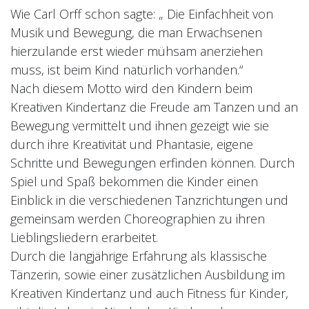
Bereits als Kind entdeckte sie ihre
Wie Carl Orff schon sagte: „ Die Einfachheit von
Liebe zum Tanz und nahm selbst 20
Musik und Bewegung, die man Erwachsenen
Jahre Unterricht in den Fächern
hierzulande erst wieder mühsam anerziehen
Klassisches Ballett und Modern
muss, ist beim Kind natürlich vorhanden.“
Dance.
Nach diesem Motto wird den Kindern beim
Ihre Ausbildung und die seit
Kreativen Kindertanz die Freude am Tanzen und an
Kindesalter im Unterricht gesammelte
Bewegung vermittelt und ihnen gezeigt wie sie
Bühnenerfahrung garantieren eine
durch ihre Kreativität und Phantasie, eigene
ausgewogene Mischung in ihrem
Schritte und Bewegungen erfinden können. Durch
Unterricht.
Spiel und Spaß bekommen die Kinder einen
Nicole unterrichtet seit dem Jahr 2020
Einblick in die verschiedenen Tanzrichtungen und
in der MurX Academy in den Kursen
gemeinsam werden Choreographien zu ihren
Ballett Micro, Kreativer
Lieblingsliedern erarbeitet.
Kindertanz, Kids Dance und
Durch die langjährige Erfahrung als klassische
Ballett Vorstufe 1
.
Tänzerin, sowie einer zusätzlichen Ausbildung im
Während der Corona-Krise hat Nicole
Kreativen Kindertanz und auch Fitness für Kinder,
es geschafft, die Kinder online und