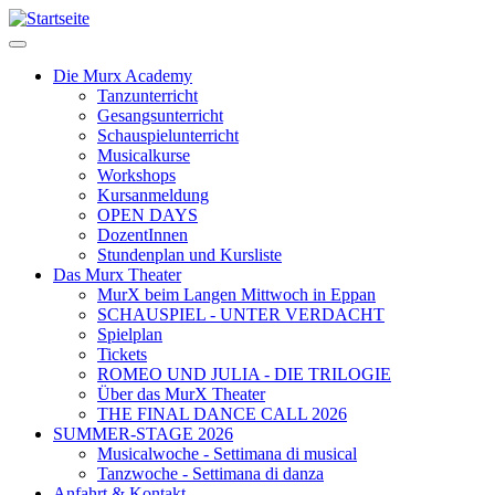
Direkt
zum
Inhalt
Die Murx Academy
Tanzunterricht
Main
Gesangsunterricht
navigation
Schauspielunterricht
Musicalkurse
Workshops
Kursanmeldung
OPEN DAYS
DozentInnen
Stundenplan und Kursliste
Das Murx Theater
MurX beim Langen Mittwoch in Eppan
SCHAUSPIEL - UNTER VERDACHT
Spielplan
Tickets
ROMEO UND JULIA - DIE TRILOGIE
Über das MurX Theater
THE FINAL DANCE CALL 2026
SUMMER-STAGE 2026
Musicalwoche - Settimana di musical
Tanzwoche - Settimana di danza
Anfahrt & Kontakt