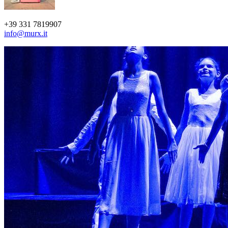
+39 331 7819907
info@murx.it