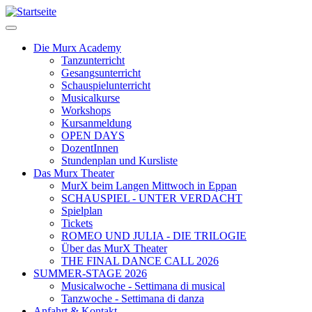
Direkt
zum
Inhalt
Die Murx Academy
Tanzunterricht
Main
Gesangsunterricht
navigation
Schauspielunterricht
Musicalkurse
Workshops
Kursanmeldung
OPEN DAYS
DozentInnen
Stundenplan und Kursliste
Das Murx Theater
MurX beim Langen Mittwoch in Eppan
SCHAUSPIEL - UNTER VERDACHT
Spielplan
Tickets
ROMEO UND JULIA - DIE TRILOGIE
Über das MurX Theater
THE FINAL DANCE CALL 2026
SUMMER-STAGE 2026
Musicalwoche - Settimana di musical
Tanzwoche - Settimana di danza
Anfahrt & Kontakt